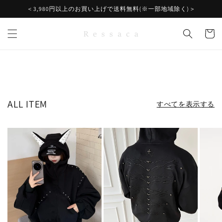
コンテ
＜3,980円以上のお買い上げで送料無料(※一部地域除く)＞
ンツに
進む
カ
ー
ト
ALL ITEM
すべてを表示する