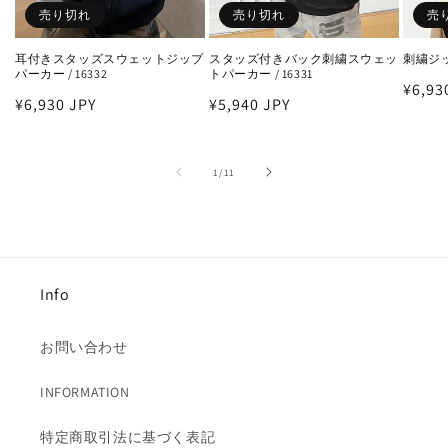
売り切れ
売り切れ
売
耳付きスタッズスウェットジップ
スタッズ付きバック刺繍スウェッ
刺繍ジッ
パーカー / 16332
トパーカー / 16331
通
¥6,93
通
¥6,930 JPY
通
¥5,940 JPY
常
常
常
価
価
価
格
の
1
/
11
格
格
Info
お問い合わせ
INFORMATION
特定商取引法に基づく表記