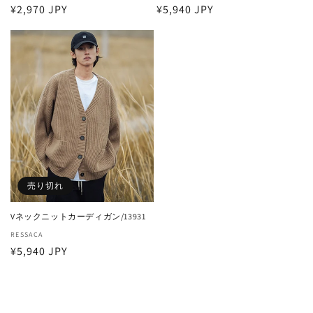
通
¥2,970 JPY
通
¥5,940 JPY
売
売
元:
元:
常
常
価
価
格
格
売り切れ
Vネックニットカーディガン/13931
販
RESSACA
通
¥5,940 JPY
売
元:
常
価
格