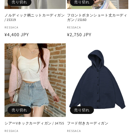
売り切れ
売り切れ
ノルディック柄ニットカーディガン
フロントボタンショート丈カーディ
/ 15319
ガン / 15160
販
RESSACA
販
RESSACA
通
¥4,400 JPY
通
¥2,750 JPY
売
売
元:
元:
常
常
価
価
格
格
売り切れ
売り切れ
シアーVネックカーディガン / 14755
フード付きカーディガン
販
RESSACA
販
RESSACA