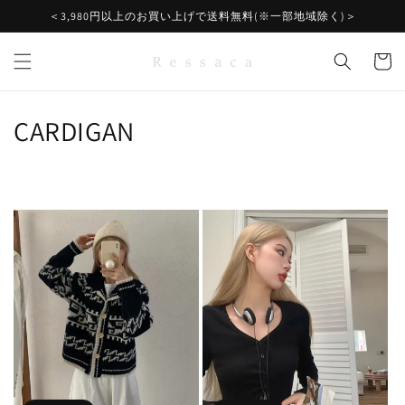
コンテ
＜3,980円以上のお買い上げで送料無料(※一部地域除く)＞
ンツに
進む
カ
ー
ト
コ
CARDIGAN
レ
ク
シ
ョ
ン
: