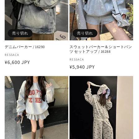
売り切れ
売り切れ
デニムパーカー / 16290
スウェットパーカー＆ショートパン
ツ セットアップ / 16288
販
RESSACA
販
RESSACA
通
¥6,600 JPY
売
通
¥5,940 JPY
売
元:
常
元:
常
価
価
格
格