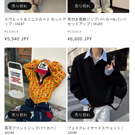
売り切れ
売り切れ
スウェット＆ミニスカート セットア
耳付き星柄ジップパーカー&パンツ
ップ / 16287
セットアップ / 16285
販
RESSACA
販
RESSACA
通
¥5,940 JPY
通
¥6,600 JPY
売
売
元:
元:
常
常
価
価
格
格
売り切れ
売り切れ
英字プリントジップパーカー /
フェイクレイヤードスウェット /
16284
16280