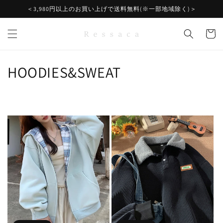
コンテ
＜3,980円以上のお買い上げで送料無料(※一部地域除く)＞
ンツに
進む
カ
ー
ト
コ
HOODIES&SWEAT
レ
ク
シ
ョ
ン
: