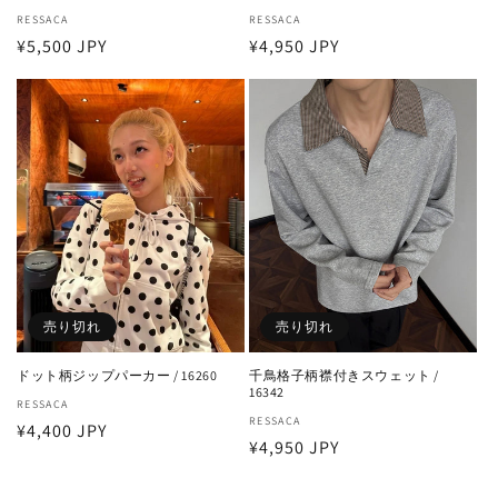
販
RESSACA
販
RESSACA
通
¥5,500 JPY
通
¥4,950 JPY
売
売
元:
元:
常
常
価
価
格
格
売り切れ
売り切れ
ドット柄ジップパーカー / 16260
千鳥格子柄襟付きスウェット /
16342
販
RESSACA
販
RESSACA
通
¥4,400 JPY
売
通
¥4,950 JPY
売
元:
常
元:
常
価