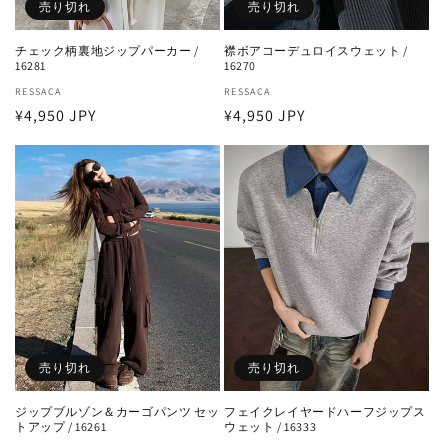
売り切れ
売り切れ
チェック柄裏地ジップパーカー /
襟ボアコーデュロイスウェット /
16281
16270
販
RESSACA
販
RESSACA
通
¥4,950 JPY
通
¥4,950 JPY
売
売
元:
元:
常
常
価
価
格
格
売り切れ
売り切れ
ジップブルゾン＆カーゴパンツ セッ
フェイクレイヤードハーフジップス
トアップ / 16261
ウェット / 16333