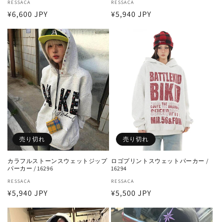
販
RESSACA
販
RESSACA
通
¥6,600 JPY
通
¥5,940 JPY
売
売
元:
元:
常
常
価
価
格
格
売り切れ
売り切れ
カラフルストーンスウェットジップ
ロゴプリントスウェットパーカー /
パーカー / 16296
16294
販
RESSACA
販
RESSACA
通
¥5,940 JPY
通
¥5,500 JPY
売
売
元:
元:
常
常
価
価