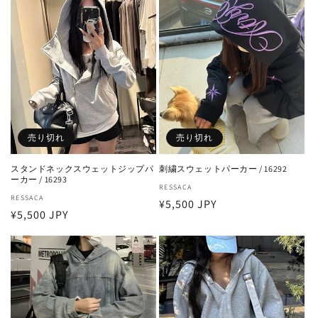
格
格
売り切れ
売り切れ
スタンドネックスウェットジップパ
刺繍スウェットパーカー / 16292
ーカー / 16293
販
RESSACA
販
RESSACA
通
¥5,500 JPY
売
通
¥5,500 JPY
売
元:
常
元:
常
価
価
格
格