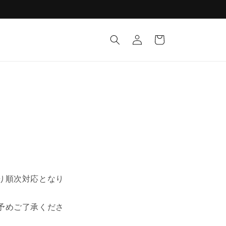
ロ
カ
グ
ー
イ
ト
ン
り順次対応となり
予めご了承くださ