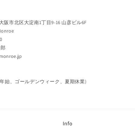
阪府大阪市北区大淀南1丁目9-16 山彦ビル6F
onroe
0
一郎
monroe.jp
末年始、ゴールデンウィーク、夏期休業)
Info