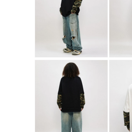
デ
デ
ィ
ィ
ア
ア
(6)
(7)
を
を
開
開
く
く
モ
モ
ー
ー
ダ
ダ
ル
ル
で
で
メ
メ
デ
デ
ィ
ィ
ア
ア
(8)
(9)
を
を
開
開
く
く