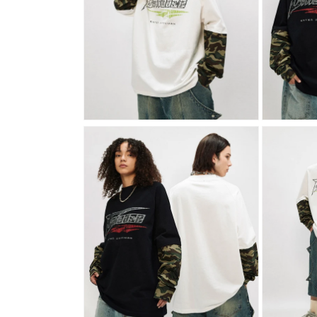
ア
(1)
を
開
く
モ
モ
ー
ー
ダ
ダ
ル
ル
で
で
メ
メ
デ
デ
ィ
ィ
ア
ア
(2)
(3)
を
を
開
開
く
く