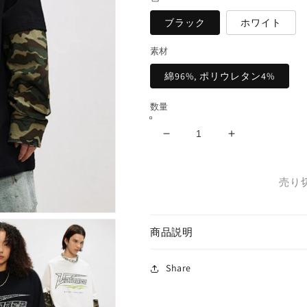
ブラック
ホワイト
素材
綿96%, ポリウレタン4%
数量
カ
カ
モ
モ
フ
フ
売り
ラ
ラ
ー
ー
ジ
ジ
商品説明
ュ
ュ
柄
柄
Share
レ
レ
イ
イ
ヤ
ヤ