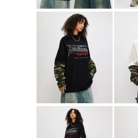
モ
モ
ー
ー
ダ
ダ
ル
ル
で
で
メ
メ
デ
デ
ィ
ィ
ア
ア
(4)
(5)
を
を
開
開
く
く
モ
モ
ー
ー
ダ
ダ
ル
ル
で
で
メ
メ