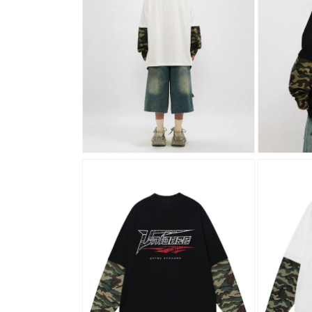
メ
メ
デ
デ
ィ
ィ
ア
ア
(12)
(13)
を
を
開
開
く
く
モ
モ
ー
ー
ダ
ダ
ル
ル
で
で
メ
メ
デ
デ
ィ
ィ
ア
ア
(14)
(15)
を
を
開
開
く
く