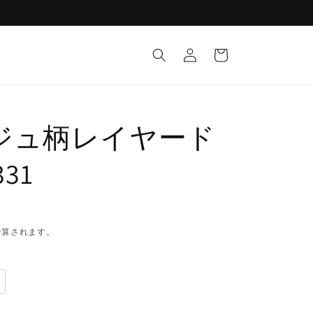
ロ
カ
グ
ー
イ
ト
ン
ジュ柄レイヤード
331
計算されます。