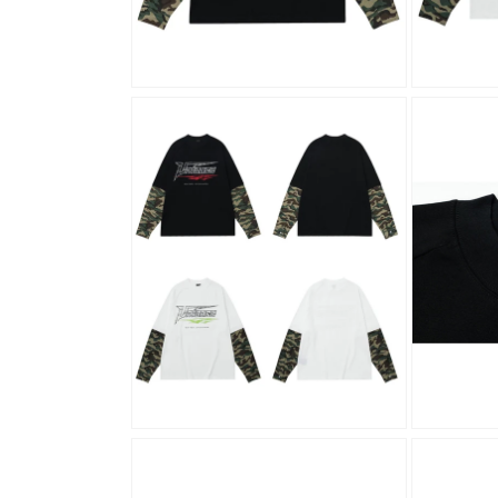
モ
モ
ー
ー
ダ
ダ
ル
ル
で
で
メ
メ
デ
デ
ィ
ィ
ア
ア
(16)
(17)
を
を
開
開
く
く
モ
モ
ー
ー
ダ
ダ
ル
ル