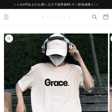
コンテ
＜3,980円以上のお買い上げで送料無料(※一部地域除く)＞
ンツに
進む
カ
ー
ト
商品情
報にス
キップ