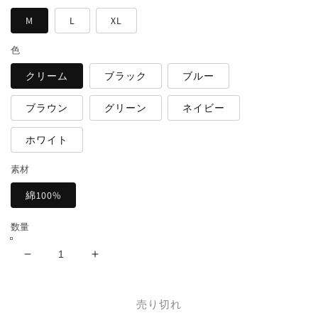
格
M
L
XL
色
クリーム
ブラック
ブルー
ブラウン
グリーン
ネイビー
ホワイト
素材
綿100%
数量
Grace
Grace
ロ
ロ
ゴ
ゴ
売り切れ
プ
プ