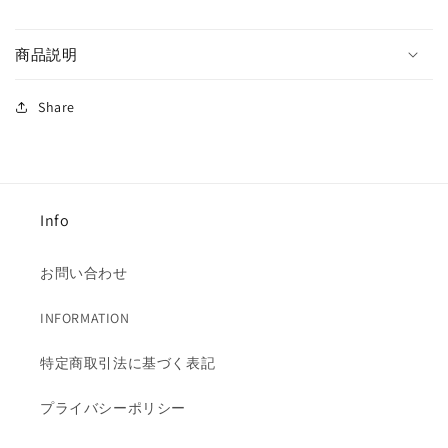
リ
リ
ン
ン
商品説明
ト
ト
T
T
シ
シ
Share
ャ
ャ
ツ
ツ
/
/
14565
14565
Info
の
の
数
数
量
量
お問い合わせ
を
を
減
増
INFORMATION
ら
や
特定商取引法に基づく表記
す
す
プライバシーポリシー