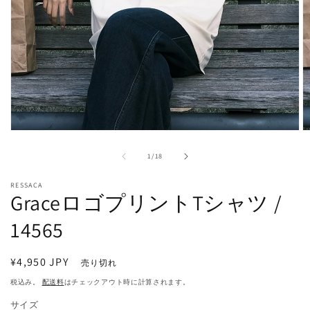
モ
ー
の
1
/
18
ダ
ル
で
RESSACA
GraceロゴプリントTシャツ /
メ
デ
14565
ィ
ア
(1)
(2
を
通
¥4,950 JPY
売り切れ
開
常
税込み。
配送料
はチェックアウト時に計算されます。
く
価
サイズ