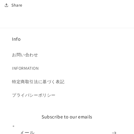
Share
ニ
ニ
ム
ム
パ
パ
ン
ン
ツ
ツ
Info
/
/
15075
15075
お問い合わせ
の
の
数
数
INFORMATION
量
量
を
を
特定商取引法に基づく表記
減
増
ら
や
プライバシーポリシー
す
す
Subscribe to our emails
メール