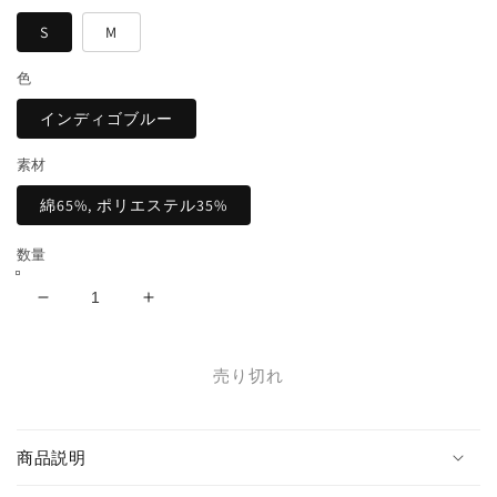
格
S
M
色
インディゴブルー
素材
綿65%, ポリエステル35%
数量
チ
チ
ェ
ェ
ッ
ッ
売り切れ
ク
ク
柄
柄
切
切
商品説明
替
替
デ
デ