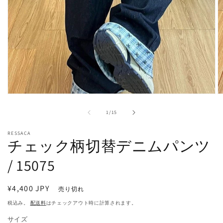
モ
ー
の
1
/
15
ダ
ル
で
RESSACA
チェック柄切替デニムパンツ
メ
デ
/ 15075
ィ
ア
(1)
(2
を
通
¥4,400 JPY
売り切れ
開
常
税込み。
配送料
はチェックアウト時に計算されます。
く
価
サイズ