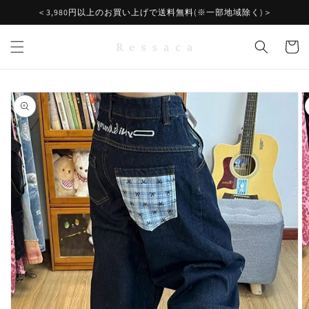
コンテ
＜3,980円以上のお買い上げで送料無料(※一部地域除く)＞
ンツに
進む
カ
ー
ト
商品情
報にス
キップ