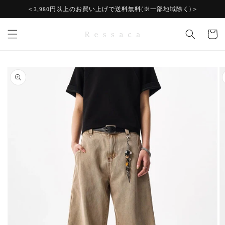
コンテ
＜3,980円以上のお買い上げで送料無料(※一部地域除く)＞
ンツに
進む
カ
ー
ト
商品情
報にス
キップ