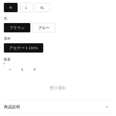
格
M
L
XL
色
ブラウン
ブルー
素材
アセテート100%
数量
ス
ス
ー
ー
パ
パ
売り切れ
ー
ー
ワ
ワ
イ
イ
商品説明
ド
ド
デ
デ