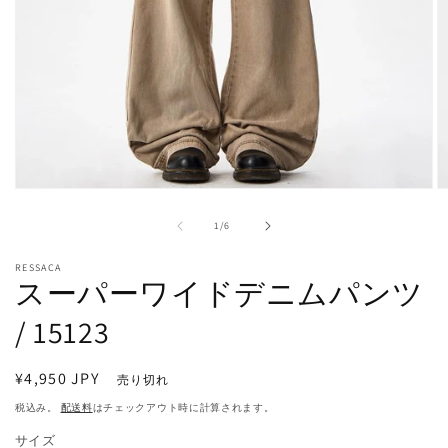
モ
ー
の
1
/
6
ダ
ル
で
RESSACA
スーパーワイドデニムパンツ
メ
デ
/ 15123
ィ
ア
(1)
(2
を
通
¥4,950 JPY
売り切れ
開
常
税込み。
配送料
はチェックアウト時に計算されます。
く
価
サイズ