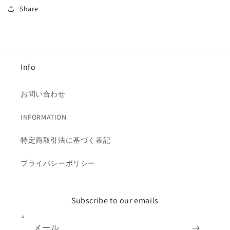
Share
ニ
ニ
ム
ム
パ
パ
ン
ン
ツ
ツ
Info
/
/
15123
15123
お問い合わせ
の
の
数
数
INFORMATION
量
量
を
を
特定商取引法に基づく表記
減
増
ら
や
プライバシーポリシー
す
す
Subscribe to our emails
メール