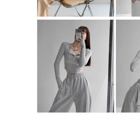
モ
モ
ー
ー
ダ
ダ
ル
ル
で
で
メ
メ
デ
デ
ィ
ィ
ア
ア
(10)
(11)
を
を
開
開
く
く
モ
モ
ー
ー
ダ
ダ
ル
ル
で
で