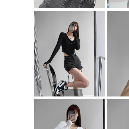
モ
モ
ー
ー
ダ
ダ
ル
ル
で
で
メ
メ
デ
デ
ィ
ィ
ア
ア
(4)
(5)
を
を
開
開
く
く
モ
モ
ー
ー
ダ
ダ
ル
ル
で
で
メ
メ