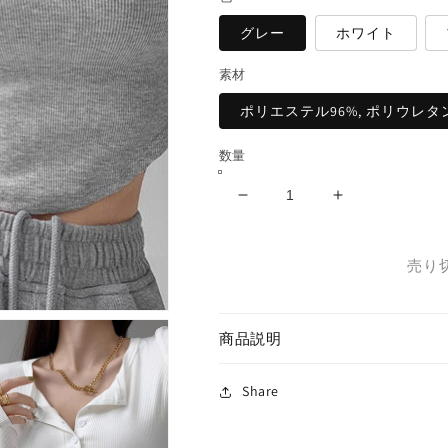
グレー
ホワイト
素材
ポリエステル96%, ポリウレタ
数量
シ
シ
ョ
ョ
ー
ー
売り
ト
ト
丈
丈
ヘ
ヘ
商品説明
ン
ン
リ
リ
Share
ー
ー
ネ
ネ
ッ
ッ