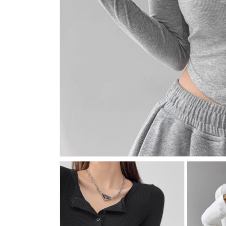
モ
ー
ダ
ル
で
メ
デ
ィ