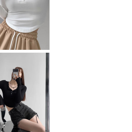
ク
ク
ロ
ロ
ン
ン
T
T
/
/
15150
15150
の
の
数
数
量
量
を
を
減
増
ら
や
す
す