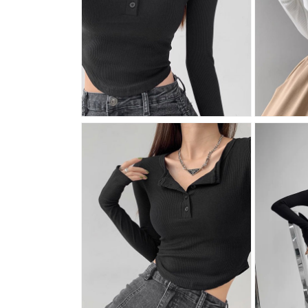
ア
(1)
を
開
く
モ
モ
ー
ー
ダ
ダ
ル
ル
で
で
メ
メ
デ
デ
ィ
ィ
ア
ア
(2)
(3)
を
を
開
開
く
く