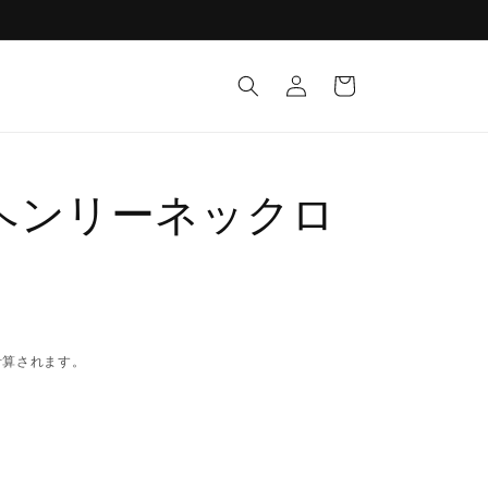
ロ
カ
グ
ー
イ
ト
ン
ヘンリーネックロ
計算されます。