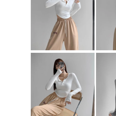
デ
デ
ィ
ィ
ア
ア
(6)
(7)
を
を
開
開
く
く
モ
モ
ー
ー
ダ
ダ
ル
ル
で
で
メ
メ
デ
デ
ィ
ィ
ア
ア
(8)
(9)
を
を
開
開
く
く