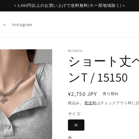
＜3,980円以上のお買い上げで送料無料(※一部地域除く)＞
Instagram
RESSACA
ショート丈
ンT / 15150
通
¥2,750 JPY
売り切れ
常
税込み。
配送料
はチェックアウト時に
価
サイズ
格
M
色